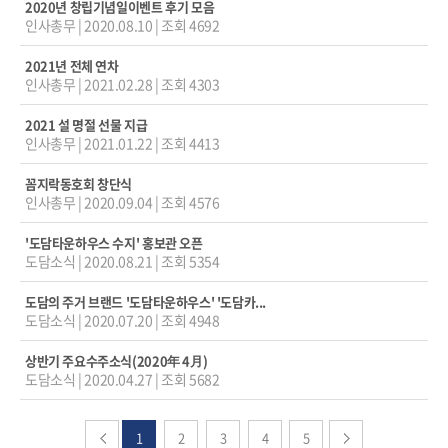
2020년 창립기념일이벤트 후기 모음
인사총무
|
2020.08.10
|
조회 4692
2021년 전체 연차
인사총무
|
2021.02.28
|
조회 4303
2021 설 명절 선물 지급
인사총무
|
2021.01.22
|
조회 4413
꼼지락동호회 창단식
인사총무
|
2020.09.04
|
조회 4576
'도담타운하우스 수지' 홍보관 오픈
도담소식
|
2020.08.21
|
조회 5354
도담의 주거 브랜드 '도담타운하우스' '도담카...
도담소식
|
2020.07.20
|
조회 4948
상반기 주요수주소식(2020年 4月)
도담소식
|
2020.04.27
|
조회 5682
1
2
3
4
5